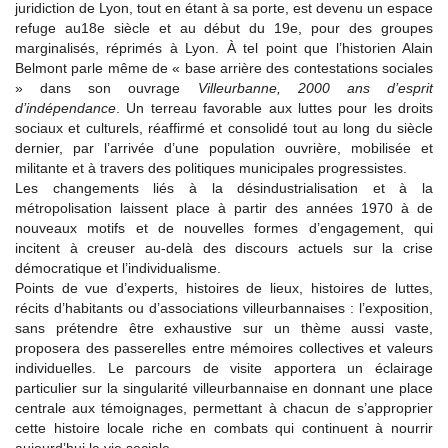
juridiction de Lyon, tout en étant à sa porte, est devenu un espace
refuge au18e siècle et au début du 19e, pour des groupes
marginalisés, réprimés à Lyon. À tel point que l’historien Alain
Belmont parle même de « base arrière des contestations sociales
» dans son ouvrage
Villeurbanne, 2000 ans d’esprit
d’indépendance
. Un terreau favorable aux luttes pour les droits
sociaux et culturels, réaffirmé et consolidé tout au long du siècle
dernier, par l’arrivée d’une population ouvrière, mobilisée et
militante et à travers des politiques municipales progressistes.
Les changements liés à la désindustrialisation et à la
métropolisation laissent place à partir des années 1970 à de
nouveaux motifs et de nouvelles formes d’engagement, qui
incitent à creuser au-delà des discours actuels sur la crise
démocratique et l’individualisme.
Points de vue d’experts, histoires de lieux, histoires de luttes,
récits d’habitants ou d’associations villeurbannaises : l’exposition,
sans prétendre être exhaustive sur un thème aussi vaste,
proposera des passerelles entre mémoires collectives et valeurs
individuelles. Le parcours de visite apportera un éclairage
particulier sur la singularité villeurbannaise en donnant une place
centrale aux témoignages, permettant à chacun de s’approprier
cette histoire locale riche en combats qui continuent à nourrir