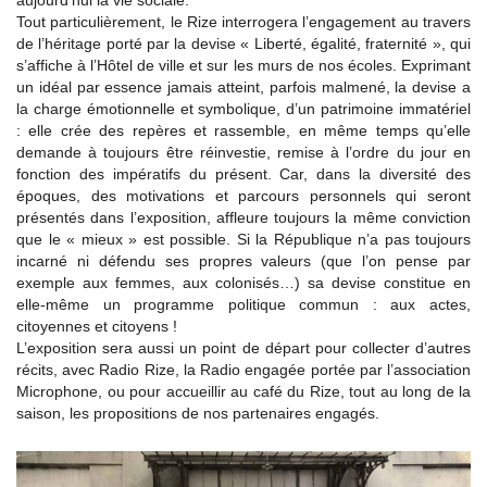
aujourd’hui la vie sociale.
Tout particulièrement, le Rize interrogera l’engagement au travers
de l’héritage porté par la devise « Liberté, égalité, fraternité », qui
s’affiche à l’Hôtel de ville et sur les murs de nos écoles. Exprimant
un idéal par essence jamais atteint, parfois malmené, la devise a
la charge émotionnelle et symbolique, d’un patrimoine immatériel
: elle crée des repères et rassemble, en même temps qu’elle
demande à toujours être réinvestie, remise à l’ordre du jour en
fonction des impératifs du présent. Car, dans la diversité des
époques, des motivations et parcours personnels qui seront
présentés dans l’exposition, affleure toujours la même conviction
que le « mieux » est possible. Si la République n’a pas toujours
incarné ni défendu ses propres valeurs (que l’on pense par
exemple aux femmes, aux colonisés…) sa devise constitue en
elle-même un programme politique commun : aux actes,
citoyennes et citoyens !
L’exposition sera aussi un point de départ pour collecter d’autres
récits, avec Radio Rize, la Radio engagée portée par l’association
Microphone, ou pour accueillir au café du Rize, tout au long de la
saison, les propositions de nos partenaires engagés.