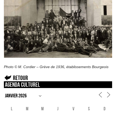
Photo © M. Cordier – Grève de 1936, établissements Bourgeois
Retour
Agenda culturel
L
M
M
J
V
S
D