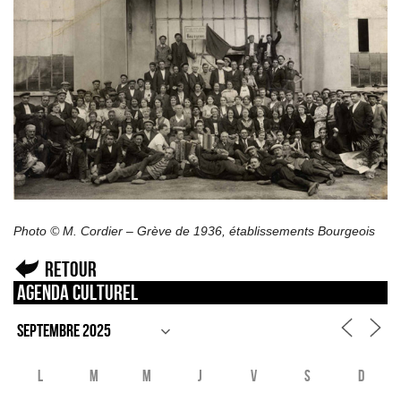
Photo © M. Cordier – Grève de 1936, établissements Bourgeois
Retour
Agenda culturel
L
M
M
J
V
S
D