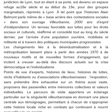
juridiction de Lyon, tout en étant à sa porte, est devenu un espace
refuge au18e siècle et au début du 19e, pour des groupes
marginalisés, réprimés à Lyon. À tel point que l’historien Alain
Belmont parle même de « base arrière des contestations sociales
» dans son ouvrage
Villeurbanne, 2000 ans d’esprit
d’indépendance
. Un terreau favorable aux luttes pour les droits
sociaux et culturels, réaffirmé et consolidé tout au long du siècle
dernier, par l’arrivée d’une population ouvrière, mobilisée et
militante et à travers des politiques municipales progressistes.
Les changements liés à la désindustrialisation et à la
métropolisation laissent place à partir des années 1970 à de
nouveaux motifs et de nouvelles formes d’engagement, qui
incitent à creuser au-delà des discours actuels sur la crise
démocratique et l’individualisme.
Points de vue d’experts, histoires de lieux, histoires de luttes,
récits d’habitants ou d’associations villeurbannaises : l’exposition,
sans prétendre être exhaustive sur un thème aussi vaste,
proposera des passerelles entre mémoires collectives et valeurs
individuelles. Le parcours de visite apportera un éclairage
particulier sur la singularité villeurbannaise en donnant une place
centrale aux témoignages, permettant à chacun de s’approprier
cette histoire locale riche en combats qui continuent à nourrir