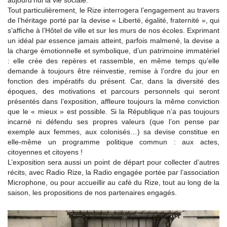
aujourd’hui la vie sociale.
Tout particulièrement, le Rize interrogera l’engagement au travers
de l’héritage porté par la devise « Liberté, égalité, fraternité », qui
s’affiche à l’Hôtel de ville et sur les murs de nos écoles. Exprimant
un idéal par essence jamais atteint, parfois malmené, la devise a
la charge émotionnelle et symbolique, d’un patrimoine immatériel
: elle crée des repères et rassemble, en même temps qu’elle
demande à toujours être réinvestie, remise à l’ordre du jour en
fonction des impératifs du présent. Car, dans la diversité des
époques, des motivations et parcours personnels qui seront
présentés dans l’exposition, affleure toujours la même conviction
que le « mieux » est possible. Si la République n’a pas toujours
incarné ni défendu ses propres valeurs (que l’on pense par
exemple aux femmes, aux colonisés…) sa devise constitue en
elle-même un programme politique commun : aux actes,
citoyennes et citoyens !
L’exposition sera aussi un point de départ pour collecter d’autres
récits, avec Radio Rize, la Radio engagée portée par l’association
Microphone, ou pour accueillir au café du Rize, tout au long de la
saison, les propositions de nos partenaires engagés.