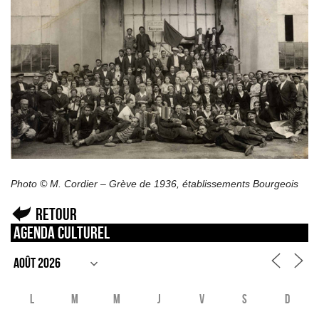
Photo © M. Cordier – Grève de 1936, établissements Bourgeois
Retour
Agenda culturel
L
M
M
J
V
S
D