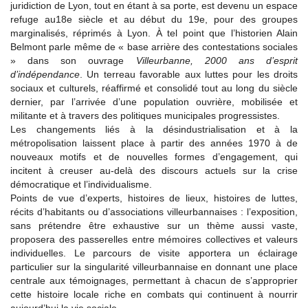
juridiction de Lyon, tout en étant à sa porte, est devenu un espace
refuge au18e siècle et au début du 19e, pour des groupes
marginalisés, réprimés à Lyon. À tel point que l’historien Alain
Belmont parle même de « base arrière des contestations sociales
» dans son ouvrage
Villeurbanne, 2000 ans d’esprit
d’indépendance
. Un terreau favorable aux luttes pour les droits
sociaux et culturels, réaffirmé et consolidé tout au long du siècle
dernier, par l’arrivée d’une population ouvrière, mobilisée et
militante et à travers des politiques municipales progressistes.
Les changements liés à la désindustrialisation et à la
métropolisation laissent place à partir des années 1970 à de
nouveaux motifs et de nouvelles formes d’engagement, qui
incitent à creuser au-delà des discours actuels sur la crise
démocratique et l’individualisme.
Points de vue d’experts, histoires de lieux, histoires de luttes,
récits d’habitants ou d’associations villeurbannaises : l’exposition,
sans prétendre être exhaustive sur un thème aussi vaste,
proposera des passerelles entre mémoires collectives et valeurs
individuelles. Le parcours de visite apportera un éclairage
particulier sur la singularité villeurbannaise en donnant une place
centrale aux témoignages, permettant à chacun de s’approprier
cette histoire locale riche en combats qui continuent à nourrir