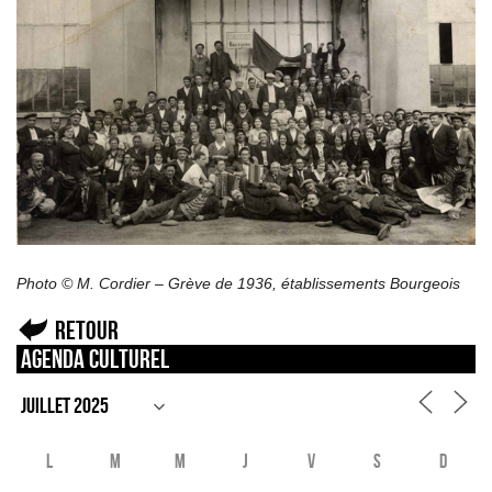
Photo © M. Cordier – Grève de 1936, établissements Bourgeois
Retour
Agenda culturel
L
M
M
J
V
S
D