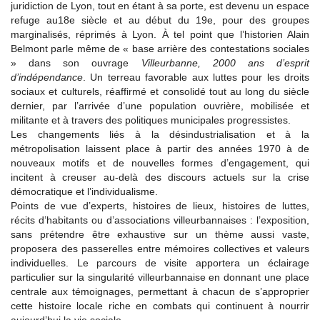
juridiction de Lyon, tout en étant à sa porte, est devenu un espace
refuge au18e siècle et au début du 19e, pour des groupes
marginalisés, réprimés à Lyon. À tel point que l’historien Alain
Belmont parle même de « base arrière des contestations sociales
» dans son ouvrage
Villeurbanne, 2000 ans d’esprit
d’indépendance
. Un terreau favorable aux luttes pour les droits
sociaux et culturels, réaffirmé et consolidé tout au long du siècle
dernier, par l’arrivée d’une population ouvrière, mobilisée et
militante et à travers des politiques municipales progressistes.
Les changements liés à la désindustrialisation et à la
métropolisation laissent place à partir des années 1970 à de
nouveaux motifs et de nouvelles formes d’engagement, qui
incitent à creuser au-delà des discours actuels sur la crise
démocratique et l’individualisme.
Points de vue d’experts, histoires de lieux, histoires de luttes,
récits d’habitants ou d’associations villeurbannaises : l’exposition,
sans prétendre être exhaustive sur un thème aussi vaste,
proposera des passerelles entre mémoires collectives et valeurs
individuelles. Le parcours de visite apportera un éclairage
particulier sur la singularité villeurbannaise en donnant une place
centrale aux témoignages, permettant à chacun de s’approprier
cette histoire locale riche en combats qui continuent à nourrir