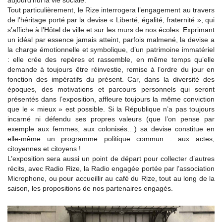
aujourd’hui la vie sociale.
Tout particulièrement, le Rize interrogera l’engagement au travers
de l’héritage porté par la devise « Liberté, égalité, fraternité », qui
s’affiche à l’Hôtel de ville et sur les murs de nos écoles. Exprimant
un idéal par essence jamais atteint, parfois malmené, la devise a
la charge émotionnelle et symbolique, d’un patrimoine immatériel
: elle crée des repères et rassemble, en même temps qu’elle
demande à toujours être réinvestie, remise à l’ordre du jour en
fonction des impératifs du présent. Car, dans la diversité des
époques, des motivations et parcours personnels qui seront
présentés dans l’exposition, affleure toujours la même conviction
que le « mieux » est possible. Si la République n’a pas toujours
incarné ni défendu ses propres valeurs (que l’on pense par
exemple aux femmes, aux colonisés…) sa devise constitue en
elle-même un programme politique commun : aux actes,
citoyennes et citoyens !
L’exposition sera aussi un point de départ pour collecter d’autres
récits, avec Radio Rize, la Radio engagée portée par l’association
Microphone, ou pour accueillir au café du Rize, tout au long de la
saison, les propositions de nos partenaires engagés.