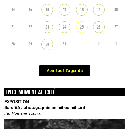
14
15
20
16
17
18
19
21
22
27
23
24
25
26
28
29
31
1
2
3
30
Voir tout l'agenda
En ce moment au café
EXPOSITION
Sororité : photographie en milieu militant
Par Romane Tourral