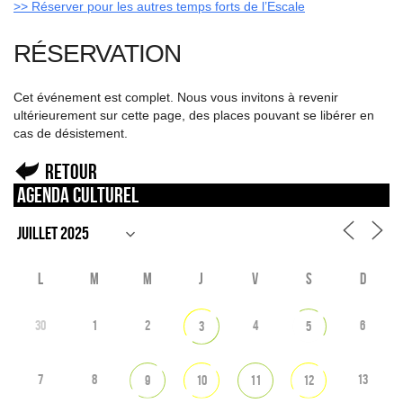
>> Réserver pour les autres temps forts de l’Escale
RÉSERVATION
Cet événement est complet. Nous vous invitons à revenir
ultérieurement sur cette page, des places pouvant se libérer en
cas de désistement.
Retour
Agenda culturel
L
M
M
J
V
S
D
30
1
2
4
6
3
5
7
8
13
9
10
11
12