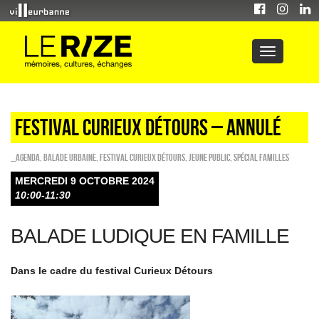
FESTIVAL CURIEUX DÉTOURS – ANNULÉ
_Agenda
,
Balade urbaine
,
Festival Curieux Détours
,
Jeune public
,
Spécial familles
MERCREDI 9 OCTOBRE 2024
10:00-11:30
BALADE LUDIQUE EN FAMILLE
Dans le cadre du festival Curieux Détours