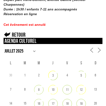
Charpennes)
Durée : 1h30 / enfants 7-11 ans accompagnés
Réservation en ligne
Cet événement est annulé
Retour
Agenda culturel
L
M
M
J
V
S
D
30
1
2
4
6
3
5
7
8
13
9
10
11
12
14
15
20
16
17
18
19