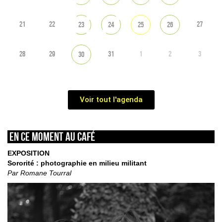
21
22
27
23
24
25
26
28
29
31
1
2
3
30
Voir tout l'agenda
En ce moment au café
EXPOSITION
Sororité : photographie en milieu militant
Par Romane Tourral