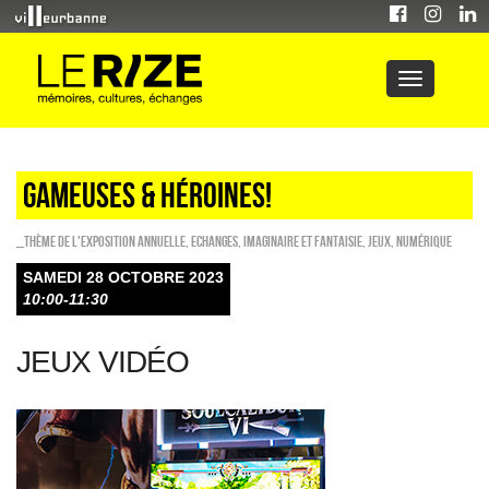
GAMEUSES & HÉROINES!
_Thème de l'exposition annuelle
,
ECHANGES
,
Imaginaire et fantaisie
,
Jeux
,
Numérique
SAMEDI 28 OCTOBRE 2023
10:00-11:30
JEUX VIDÉO