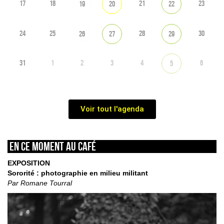
17
18
21
23
19
20
22
24
25
28
30
26
27
29
31
1
2
3
4
6
5
Voir tout l'agenda
En ce moment au café
EXPOSITION
Sororité : photographie en milieu militant
Par Romane Tourral