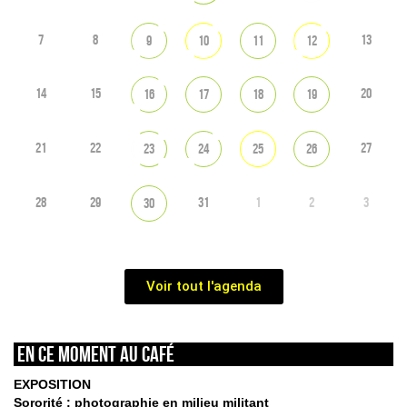
7
8
13
9
10
11
12
14
15
20
16
17
18
19
21
22
27
23
24
25
26
28
29
31
1
2
3
30
Voir tout l'agenda
En ce moment au café
EXPOSITION
Sororité : photographie en milieu militant