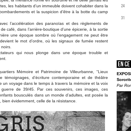
pée, la méfiance ronfle en sourdine et ne délie jamais les
24
rtes, les habitants d’un immeuble doivent cohabiter dans la
ombardements et la suspicion d’être à la botte du camp
31
avec l’accélération des paranoïas et des règlements de
de café, dans l’arrière-boutique d’une épicerie, à la sortie
ornière une époque sombre où l’engagement ne peut être
e devient le mot d’ordre, où les signaux de fumée restent
 noirs.
tateurs qui nous plonge dans une époque trouble et
ent.
En ce
-quartiers Mémoire et Patrimoine de Villeurbanne, “Lieux
EXPOS
de témoignages, d’écriture contemporaine et de théâtre
Sororit
 un voyage dans le temps à travers la mémoire et la voix
Par Ro
a guerre de 39/45. Par ces souvenirs, ces images, ces
s enfants bousculés dans un monde d’adultes, est posée la
, bien évidemment, celle de la résistance.