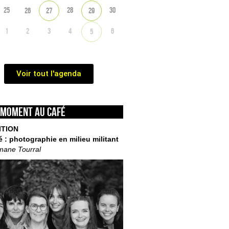
25
28
30
26
27
29
1
2
3
4
6
5
Voir tout l'agenda
 moment au café
ITION
é : photographie en milieu militant
mane Tourral