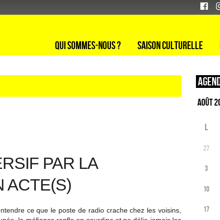
Qui sommes-nous ?
Saison culturelle
Agend
L
27
RSIF PAR LA
3
 ACTE(S)
10
17
 entendre ce que le poste de radio crache chez les voisins,