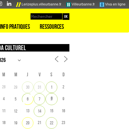
Lerizeplus.villeurbanne.fr
Villeurbanne.fr
Viva en ligne
Info pratiques
Ressources
a culturel
M
M
J
V
S
D
28
2
29
30
31
1
8
4
9
5
6
7
11
13
15
16
12
14
18
21
23
19
20
22