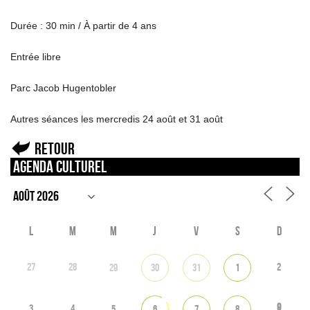
Durée : 30 min / À partir de 4 ans
Entrée libre
Parc Jacob Hugentobler
Autres séances les mercredis 24 août et 31 août
Retour
Agenda culturel
L
M
M
J
V
S
D
27
28
2
29
30
31
1
9
3
4
5
6
7
8