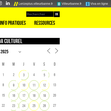
Lerizeplus.villeurbanne.fr
Villeurbanne.fr
Viva en ligne
Info pratiques
Ressources
a culturel
M
M
J
V
S
D
1
2
4
6
3
5
8
13
9
10
11
12
15
20
16
17
18
19
22
27
23
24
25
26