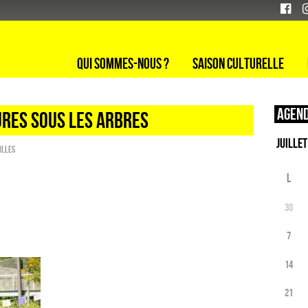
Qui sommes-nous ?
Saison culturelle
Agend
URES SOUS LES ARBRES
illes
L
30
7
14
21