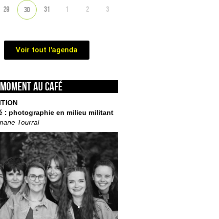
29
31
1
2
3
30
Voir tout l'agenda
 moment au café
ITION
é : photographie en milieu militant
mane Tourral