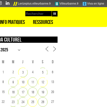
Lerizeplus.villeurbanne.fr
Villeurbanne.fr
Viva en ligne
Info pratiques
Ressources
a culturel
M
M
J
V
S
D
1
2
4
6
3
5
8
13
9
10
11
12
15
20
16
17
18
19
22
27
23
24
25
26