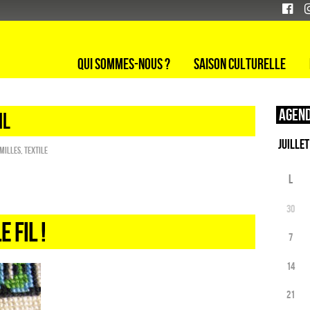
Qui sommes-nous ?
Saison culturelle
Agend
il
amilles
,
Textile
L
30
E FIL !
7
14
21