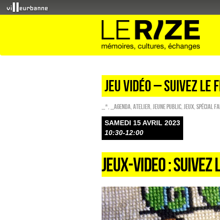
Jeu vidéo – suivez le f
_*
,
_Agenda
,
Atelier
,
Jeune public
,
Jeux
,
Spécial f
SAMEDI 15 AVRIL 2023
10:30-12:00
JEUX-VIDEO : SUIVEZ L