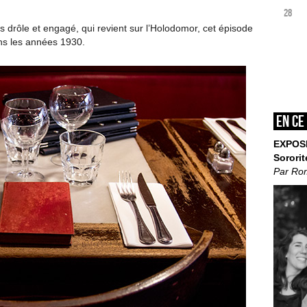
28
is drôle et engagé, qui revient sur l’Holodomor, cet épisode
ans les années 1930.
En ce
EXPOS
Sororit
Par Ro