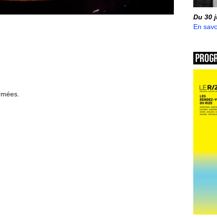
Du 30 
En savo
Prog
ermées.