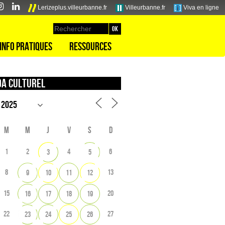
Lerizeplus.villeurbanne.fr
Villeurbanne.fr
Viva en ligne
Info pratiques
Ressources
a culturel
M
M
J
V
S
D
1
2
4
6
3
5
8
13
9
10
11
12
15
20
16
17
18
19
22
27
23
24
25
26