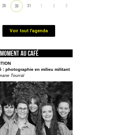
29
31
1
2
3
30
Voir tout l'agenda
 moment au café
ITION
é : photographie en milieu militant
mane Tourral