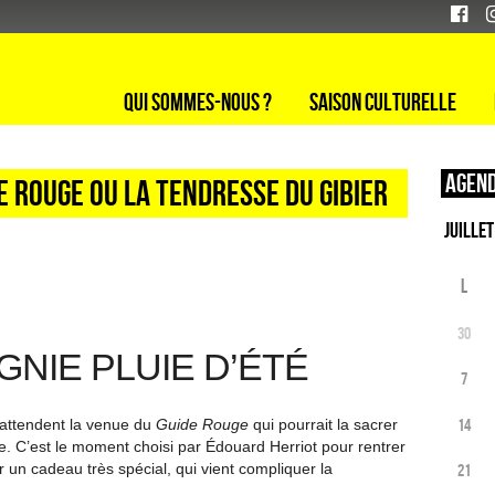
Qui sommes-nous ?
Saison culturelle
Agend
ide rouge ou La tendresse du gibier
L
30
GNIE PLUIE D’ÉTÉ
7
14
 attendent la venue du
Guide Rouge
qui pourrait la sacrer
e. C’est le moment choisi par Édouard Herriot pour rentrer
 un cadeau très spécial, qui vient compliquer la
21