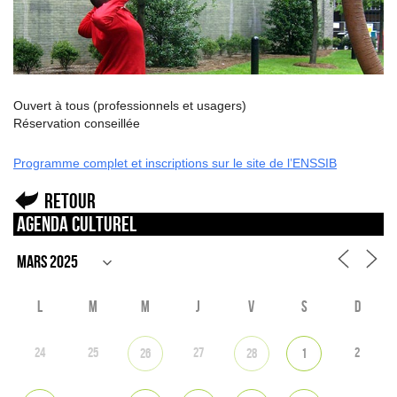
Ouvert à tous (professionnels et usagers)
Réservation conseillée
Programme complet et inscriptions sur le site de l’ENSSIB
Retour
Agenda culturel
L
M
M
J
V
S
D
24
25
27
2
26
28
1