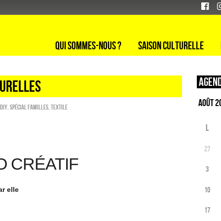
Qui sommes-nous ?
Saison culturelle
Agend
TURELLES
 DIY
,
Spécial familles
,
Textile
L
27
O CRÉATIF
3
10
r elle
17