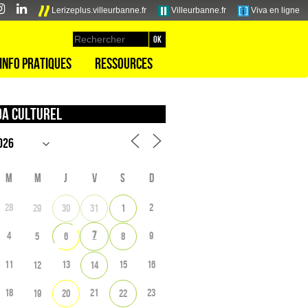
Lerizeplus.villeurbanne.fr
Villeurbanne.fr
Viva en ligne
Info pratiques
Ressources
a culturel
M
M
J
V
S
D
28
2
29
30
31
1
7
4
9
5
6
8
11
13
15
16
12
14
18
21
23
19
20
22