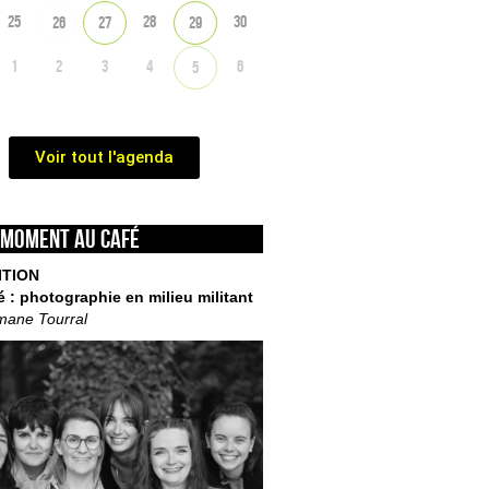
25
28
30
26
27
29
1
2
3
4
6
5
Voir tout l'agenda
 moment au café
ITION
é : photographie en milieu militant
mane Tourral