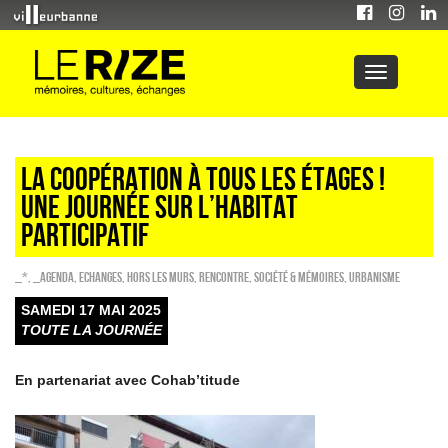
LA COOPÉRATION À TOUS LES ÉTAGES !
UNE JOURNÉE SUR L’HABITAT
PARTICIPATIF
_*
,
_Agenda
,
ECHANGES
,
HORS LES MURS
,
Rencontre
,
Société & Mémoires
,
Urbanisme
SAMEDI 17 MAI 2025
TOUTE LA JOURNÉE
En partenariat avec Cohab’titude