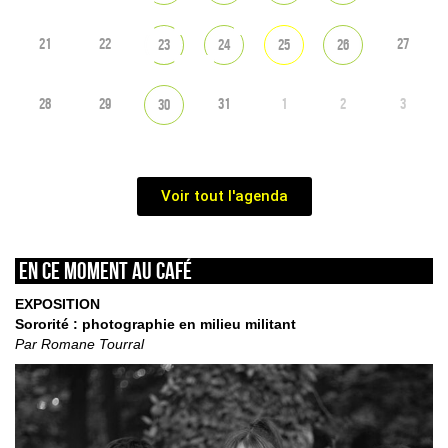
21
22
27
23
24
25
26
28
29
31
1
2
3
30
Voir tout l'agenda
En ce moment au café
EXPOSITION
Sororité : photographie en milieu militant
Par Romane Tourral