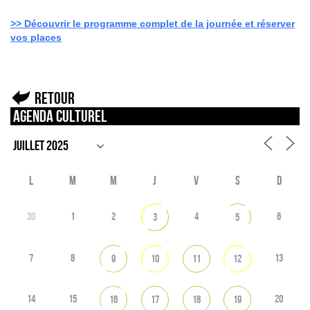
>> Découvrir le programme complet de la journée et réserver
vos places
Retour
Agenda culturel
L
M
M
J
V
S
D
30
1
2
4
6
3
5
7
8
13
9
10
11
12
14
15
20
16
17
18
19