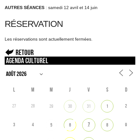
AUTRES SÉANCES
: samedi 12 avril et 14 juin
RÉSERVATION
Les réservations sont actuellement fermées.
Retour
Agenda culturel
L
M
M
J
V
S
D
27
28
2
29
30
31
1
7
3
4
9
5
6
8