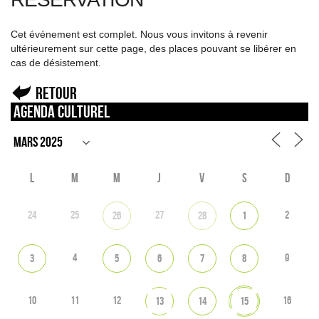
Cet événement est complet. Nous vous invitons à revenir
ultérieurement sur cette page, des places pouvant se libérer en
cas de désistement.
Retour
Agenda culturel
L
M
M
J
V
S
D
24
25
27
2
26
28
1
4
9
3
5
6
7
8
10
11
12
16
13
14
15