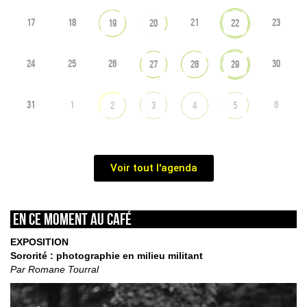
17
18
21
23
19
20
22
24
25
26
30
27
28
29
31
1
6
2
3
4
5
Voir tout l'agenda
En ce moment au café
EXPOSITION
Sororité : photographie en milieu militant
Par Romane Tourral