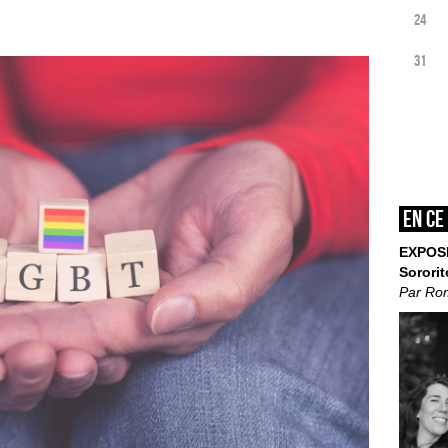
24
31
En ce
EXPOS
Sororit
Par Ro