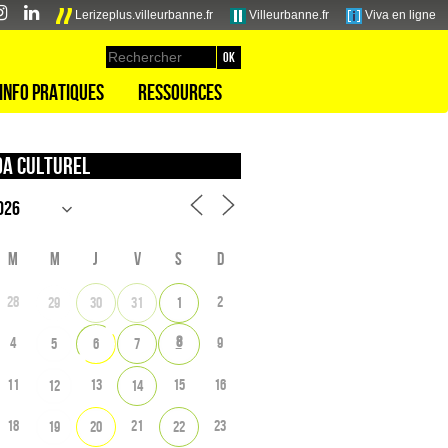
Lerizeplus.villeurbanne.fr
Villeurbanne.fr
Viva en ligne
Info pratiques
Ressources
a culturel
M
M
J
V
S
D
28
2
29
30
31
1
8
4
9
5
6
7
11
13
15
16
12
14
18
21
23
19
20
22