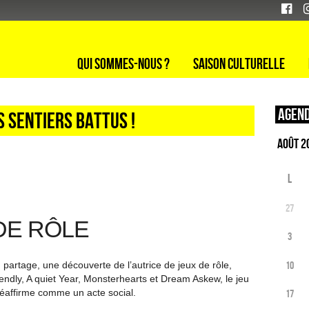
Qui sommes-nous ?
Saison culturelle
Agend
s sentiers battus !
L
27
 DE RÔLE
3
10
u partage, une découverte de l’autrice de jeux de rôle,
iendly, A quiet Year, Monsterhearts et Dream Askew, le jeu
 réaffirme comme un acte social.
17