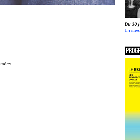
Du 30 
En savo
Prog
ermées.