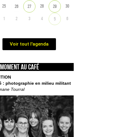
25
28
30
26
27
29
1
2
3
4
6
5
Voir tout l'agenda
 moment au café
ITION
é : photographie en milieu militant
mane Tourral