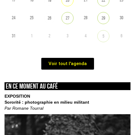
19
20
22
24
25
28
30
26
27
29
31
1
2
3
4
6
5
Voir tout l'agenda
En ce moment au café
EXPOSITION
Sororité : photographie en milieu militant
Par Romane Tourral