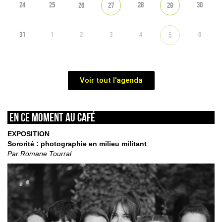
24
25
28
30
26
27
29
31
1
2
3
4
6
5
Voir tout l'agenda
En ce moment au café
EXPOSITION
Sororité : photographie en milieu militant
Par Romane Tourral