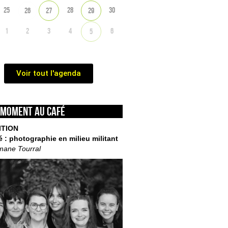
25
28
30
26
27
29
1
2
3
4
6
5
Voir tout l'agenda
 moment au café
ITION
é : photographie en milieu militant
mane Tourral