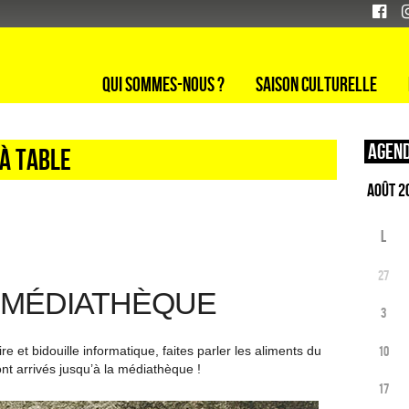
Qui sommes-nous ?
Saison culturelle
Agend
à table
L
27
 MÉDIATHÈQUE
3
10
ire et bidouille informatique, faites parler les aliments du
nt arrivés jusqu’à la médiathèque !
17