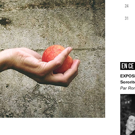
24
31
En ce
EXPOS
Sororit
Par Ro