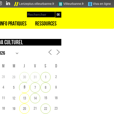
Lerizeplus.villeurbanne.fr
Villeurbanne.fr
Viva en ligne
Info pratiques
Ressources
a culturel
M
M
J
V
S
D
28
2
29
30
31
1
6
4
9
5
7
8
11
15
16
12
13
14
18
21
23
19
20
22