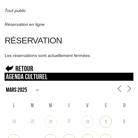
Tout public
Réservation en ligne
RÉSERVATION
Les réservations sont actuellement fermées.
Retour
Agenda culturel
L
M
M
J
V
S
D
24
25
27
2
26
28
1