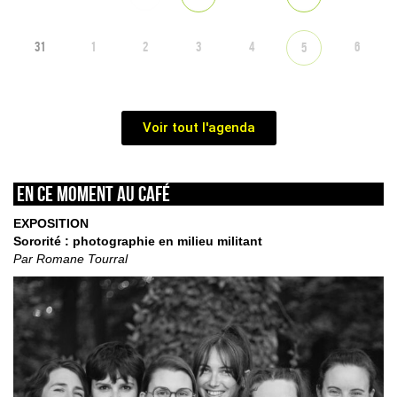
31
1
2
3
4
6
5
Voir tout l'agenda
En ce moment au café
EXPOSITION
Sororité : photographie en milieu militant
Par Romane Tourral