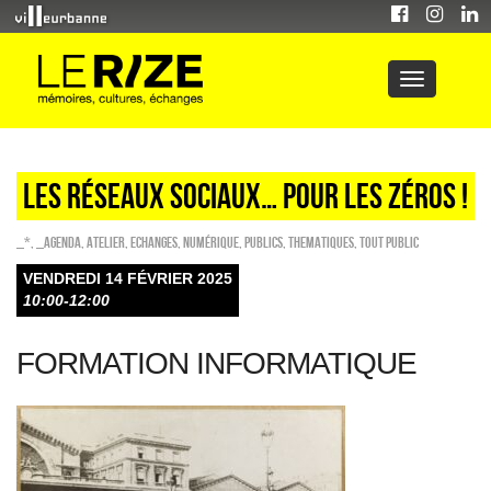
LES RÉSEAUX SOCIAUX… POUR LES ZÉROS !
_*
,
_Agenda
,
Atelier
,
ECHANGES
,
Numérique
,
PUBLICS
,
THEMATIQUES
,
Tout public
VENDREDI 14 FÉVRIER 2025
10:00-12:00
FORMATION INFORMATIQUE