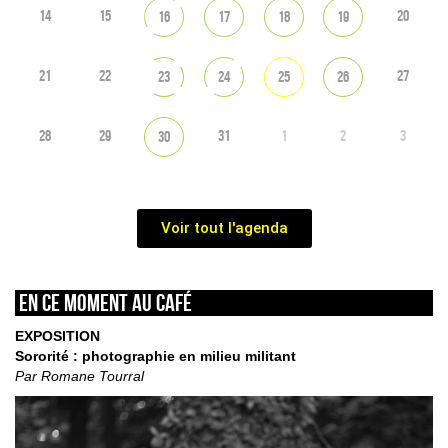
14
15
20
16
17
18
19
21
22
27
23
24
25
26
28
29
31
1
2
3
30
Voir tout l'agenda
En ce moment au café
EXPOSITION
Sororité : photographie en milieu militant
Par Romane Tourral