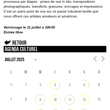
processus par étapes : prises de vue in situ, transpositions
photographiques, transferts, gravures, encrages et impressions.
C’est un autre point de vue sur ce passé industriel textile que
nous offrent ces artistes amateurs et amatrices.
Vernissage le 11 juillet à 18h30
Entrée libre
Retour
Agenda culturel
L
M
M
J
V
S
D
30
1
2
4
6
3
5
7
8
13
9
10
11
12