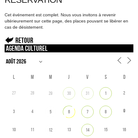
Cet événement est complet. Nous vous invitons à revenir
ultérieurement sur cette page, des places pouvant se libérer en
cas de désistement.
Retour
Agenda culturel
L
M
M
J
V
S
D
27
28
2
29
30
31
1
9
3
4
5
6
7
8
10
11
13
15
16
12
14