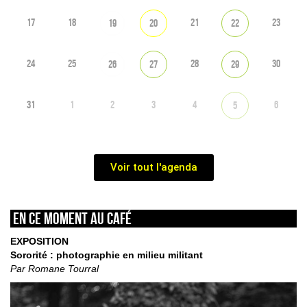
17
18
21
23
19
20
22
24
25
28
30
26
27
29
31
1
2
3
4
6
5
Voir tout l'agenda
En ce moment au café
EXPOSITION
Sororité : photographie en milieu militant
Par Romane Tourral