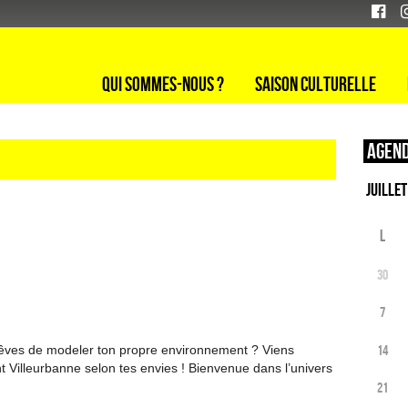
Qui sommes-nous ?
Saison culturelle
Agend
L
30
7
14
 rêves de modeler ton propre environnement ? Viens
nt Villeurbanne selon tes envies ! Bienvenue dans l’univers
21