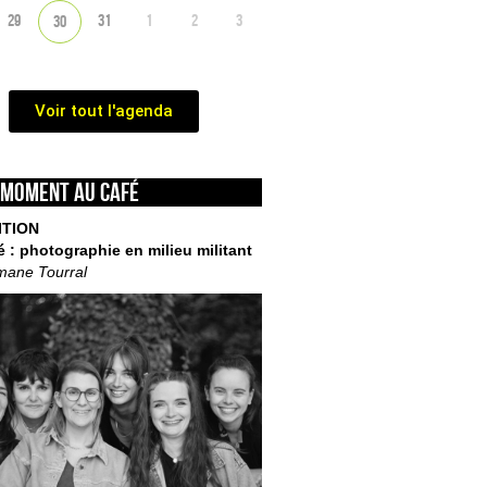
29
31
1
2
3
30
Voir tout l'agenda
 moment au café
ITION
é : photographie en milieu militant
mane Tourral