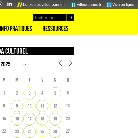
Lerizeplus.villeurbanne.fr
Villeurbanne.fr
Viva en ligne
Info pratiques
Ressources
a culturel
M
M
J
V
S
D
1
2
4
6
3
5
8
13
9
10
11
12
15
20
16
17
18
19
22
27
23
24
25
26