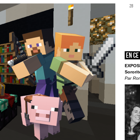
28
En ce
EXPOS
Sororit
Par Ro