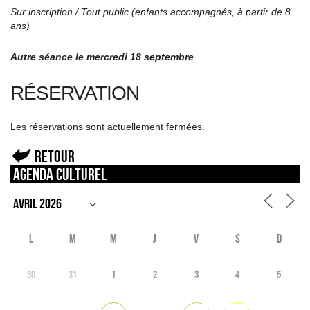
Sur inscription / Tout public (enfants accompagnés, à partir de 8
ans)
Autre séance le mercredi 18 septembre
RÉSERVATION
Les réservations sont actuellement fermées.
Retour
Agenda culturel
L
M
M
J
V
S
D
30
31
1
2
3
4
5