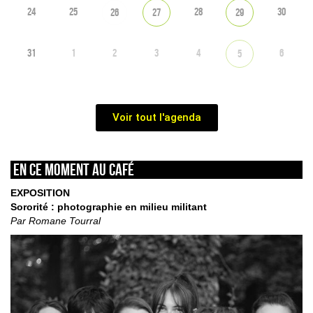
24
25
28
30
26
27
29
31
1
2
3
4
6
5
Voir tout l'agenda
En ce moment au café
EXPOSITION
Sororité : photographie en milieu militant
Par Romane Tourral