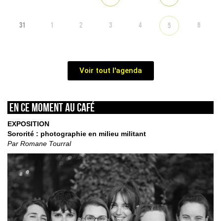
31
1
2
3
4
6
5
Voir tout l'agenda
En ce moment au café
EXPOSITION
Sororité : photographie en milieu militant
Par Romane Tourral