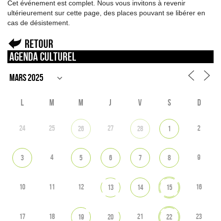
Cet événement est complet. Nous vous invitons à revenir
ultérieurement sur cette page, des places pouvant se libérer en
cas de désistement.
Retour
Agenda culturel
L
M
M
J
V
S
D
24
25
27
2
26
28
1
4
9
3
5
6
7
8
10
11
12
16
13
14
15
17
18
21
23
19
20
22