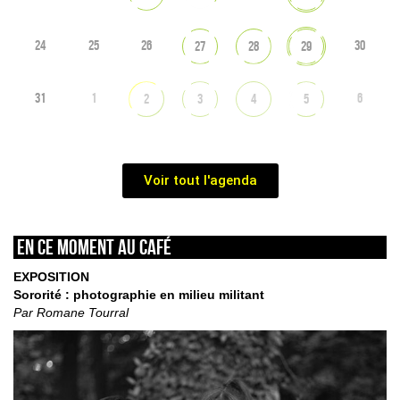
24
25
26
30
27
28
29
31
1
6
2
3
4
5
Voir tout l'agenda
En ce moment au café
EXPOSITION
Sororité : photographie en milieu militant
Par Romane Tourral