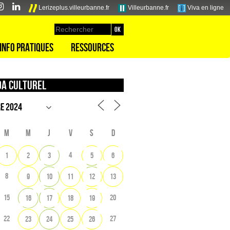
Lerizeplus.villeurbanne.fr
Villeurbanne.fr
Viva en ligne
Info pratiques
Ressources
a culturel
M
M
J
V
S
D
4
1
2
3
5
6
8
9
10
11
12
13
15
20
16
17
18
19
22
27
23
24
25
26