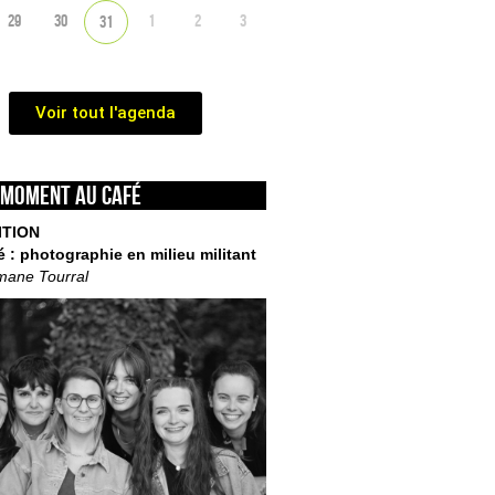
29
30
1
2
3
31
Voir tout l'agenda
 moment au café
ITION
é : photographie en milieu militant
mane Tourral