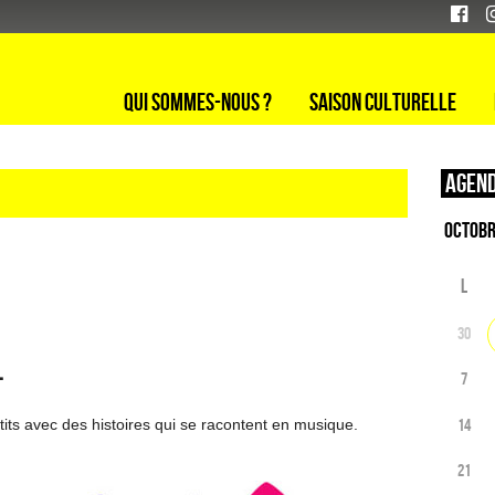
Qui sommes-nous ?
Saison culturelle
Agend
L
30
L
7
14
tits avec des histoires qui se racontent en musique.
21