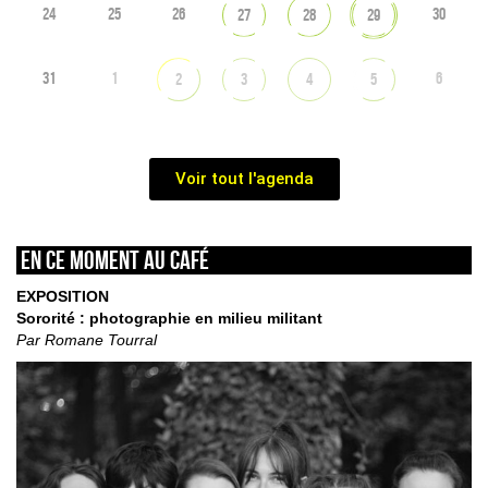
24
25
26
30
27
28
29
31
1
6
2
3
4
5
Voir tout l'agenda
En ce moment au café
EXPOSITION
Sororité : photographie en milieu militant
Par Romane Tourral