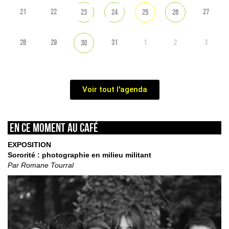
21
22
27
23
24
25
26
28
29
31
1
2
3
30
Voir tout l'agenda
En ce moment au café
EXPOSITION
Sororité : photographie en milieu militant
Par Romane Tourral