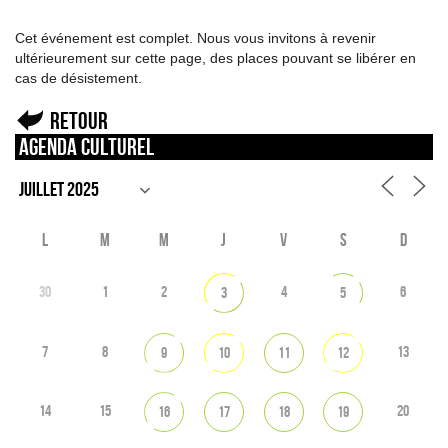
Cet événement est complet. Nous vous invitons à revenir
ultérieurement sur cette page, des places pouvant se libérer en
cas de désistement.
Retour
Agenda culturel
L
M
M
J
V
S
D
30
1
2
4
6
3
5
7
8
13
9
10
11
12
14
15
20
16
17
18
19