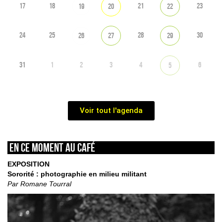
17
18
21
23
19
20
22
24
25
28
30
26
27
29
31
1
2
3
4
6
5
Voir tout l'agenda
En ce moment au café
EXPOSITION
Sororité : photographie en milieu militant
Par Romane Tourral