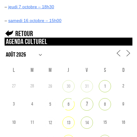
–
jeudi 7 octobre – 18h30
–
samedi 16 octobre – 15h00
Retour
Agenda culturel
L
M
M
J
V
S
D
27
28
2
29
30
31
1
7
3
4
9
5
6
8
10
11
15
16
12
13
14