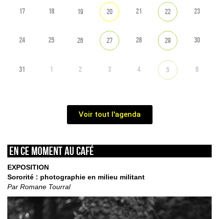
17
18
21
23
19
20
22
24
25
28
30
26
27
29
31
1
2
3
4
6
5
Voir tout l'agenda
En ce moment au café
EXPOSITION
Sororité : photographie en milieu militant
Par Romane Tourral