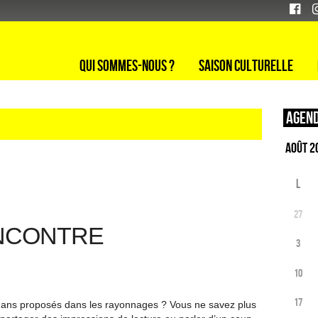
Qui sommes-nous ?
Saison culturelle
Agend
L
27
ENCONTRE
3
10
17
omans proposés dans les rayonnages ? Vous ne savez plus