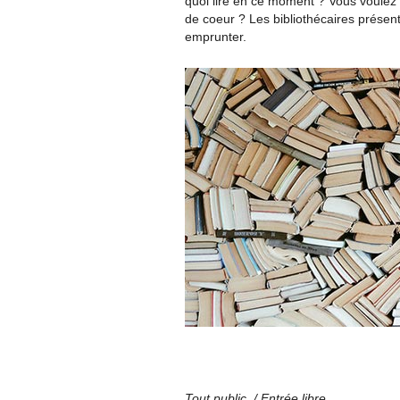
quoi lire en ce moment ? Vous voulez 
de coeur ? Les bibliothécaires présen
emprunter.
Tout public /
Entrée libre