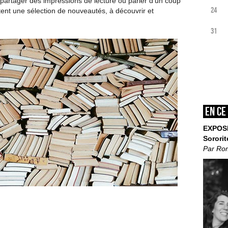
partager des impressions de lecture ou parler d’un coup
24
tent une sélection de nouveautés, à découvrir et
31
En ce
EXPOS
Sororit
Par Ro