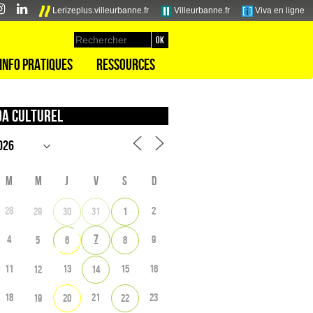
Lerizeplus.villeurbanne.fr
Villeurbanne.fr
Viva en ligne
Info pratiques
Ressources
a culturel
M
M
J
V
S
D
28
2
29
30
31
1
7
4
9
5
6
8
11
13
15
16
12
14
18
21
23
19
20
22