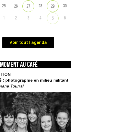
25
28
30
26
27
29
1
2
3
4
6
5
Voir tout l'agenda
 moment au café
ITION
é : photographie en milieu militant
mane Tourral