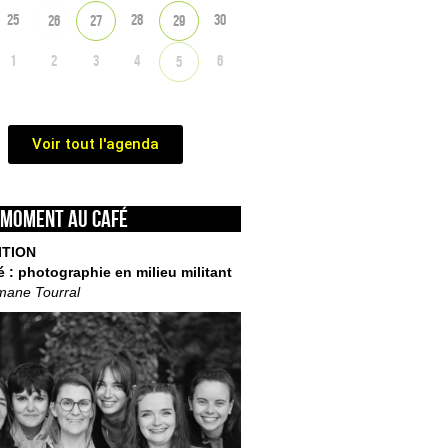
25
28
30
26
27
29
1
2
3
4
6
5
Voir tout l'agenda
 moment au café
ITION
é : photographie en milieu militant
mane Tourral