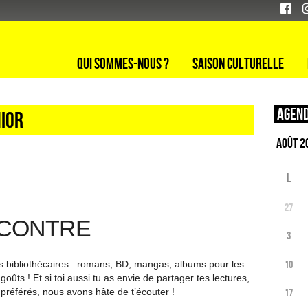
Qui sommes-nous ?
Saison culturelle
Agend
nior
L
27
NCONTRE
3
10
s bibliothécaires : romans, BD, mangas, albums pour les
goûts ! Et si toi aussi tu as envie de partager tes lectures,
préférés, nous avons hâte de t’écouter !
17