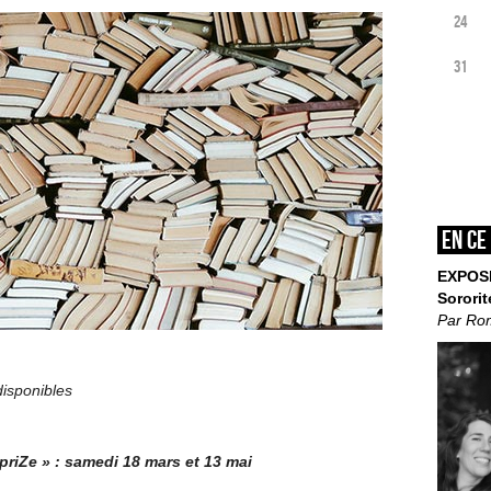
24
31
En ce
EXPOS
Sororit
Par Ro
disponibles
priZe » : samedi 18 mars et 13 mai