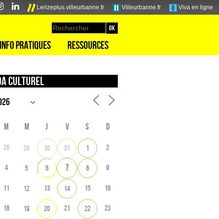
Lerizeplus.villeurbanne.fr
Villeurbanne.fr
Viva en ligne
Info pratiques
Ressources
a culturel
M
M
J
V
S
D
28
2
29
30
31
1
7
4
9
5
6
8
11
13
15
16
12
14
18
21
23
19
20
22