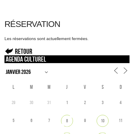
RÉSERVATION
Les réservations sont actuellement fermées.
Retour
Agenda culturel
L
M
M
J
V
S
D
29
30
31
1
2
3
4
5
6
7
9
11
8
10