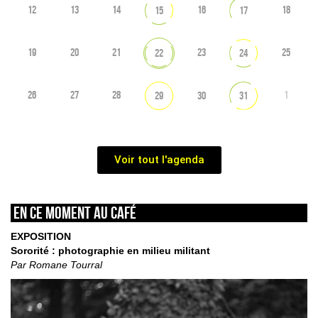
12
13
14
16
18
15
17
19
20
21
23
25
22
24
26
27
28
1
29
30
31
Voir tout l'agenda
En ce moment au café
EXPOSITION
Sororité : photographie en milieu militant
Par Romane Tourral