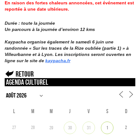
En raison des fortes chaleurs annoncées, cet événement est
reportée à une date ultérieure.
Durée : toute la journée
Un parcours à la journée d’environ 12 kms
Kaypacha organise également le samedi 6 juin une
randonnée « Sur les traces de la Rize oubliée (partie 1) » à
Villeurbanne et à Lyon. Les inscriptions seront ouvertes en
ligne sur le site de
kaypacha.fr
Retour
Agenda culturel
L
M
M
J
V
S
D
27
28
2
29
30
31
1