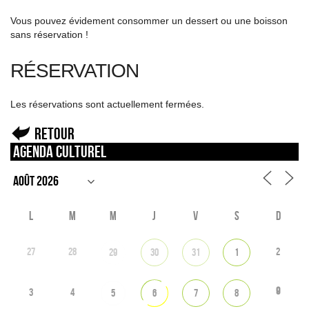
Vous pouvez évidement consommer un dessert ou une boisson
sans réservation !
RÉSERVATION
Les réservations sont actuellement fermées.
Retour
Agenda culturel
L
M
M
J
V
S
D
27
28
2
29
30
31
1
9
3
4
5
6
7
8