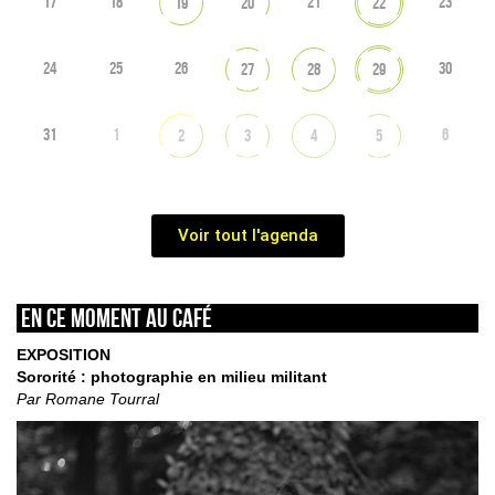
17
18
21
23
19
20
22
24
25
26
30
27
28
29
31
1
6
2
3
4
5
Voir tout l'agenda
En ce moment au café
EXPOSITION
Sororité : photographie en milieu militant
Par Romane Tourral