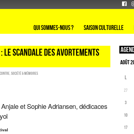
Qui sommes-nous ?
Saison culturelle
Agend
 : LE SCANDALE DES AVORTEMENTS
contre
,
Société & Mémoires
L
27
3
c Anjale et Sophie Adriansen, dédicaces
yol
10
17
ival