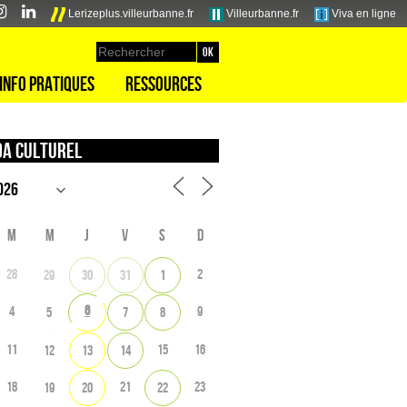
Lerizeplus.villeurbanne.fr
Villeurbanne.fr
Viva en ligne
Info pratiques
Ressources
a culturel
M
M
J
V
S
D
28
2
29
30
31
1
6
4
9
5
7
8
11
15
16
12
13
14
18
21
23
19
20
22