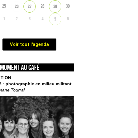
25
28
30
26
27
29
1
2
3
4
6
5
Voir tout l'agenda
 moment au café
ITION
é : photographie en milieu militant
mane Tourral