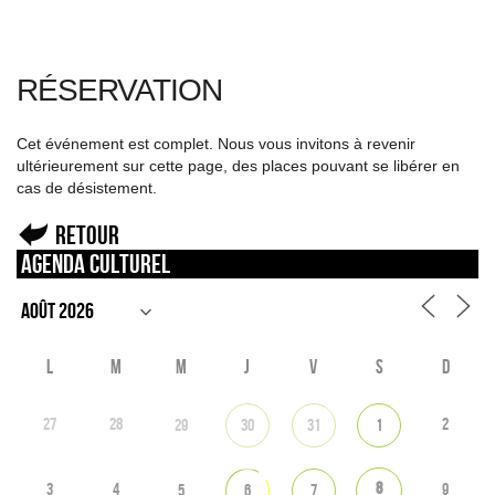
RÉSERVATION
Cet événement est complet. Nous vous invitons à revenir
ultérieurement sur cette page, des places pouvant se libérer en
cas de désistement.
Retour
Agenda culturel
L
M
M
J
V
S
D
27
28
2
29
30
31
1
8
3
4
9
5
6
7