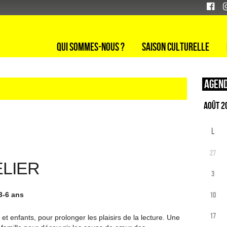
Qui sommes-nous ?
Saison culturelle
Agend
L
27
ELIER
3
10
 3-6 ans
17
 et enfants, pour prolonger les plaisirs de la lecture. Une