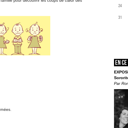
 famille pour découvrir les coups de cœur des
24
31
En ce
EXPOS
Sororit
Par Ro
ermées.