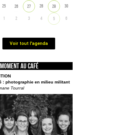
25
28
30
26
27
29
1
2
3
4
6
5
Voir tout l'agenda
 moment au café
ITION
é : photographie en milieu militant
mane Tourral