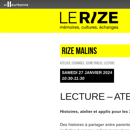
RIZE MALINS
Atelier
,
ECHANGES
,
Jeune public
,
Lecture
SAMEDI 27 JANVIER 2024
10:30-11:30
LECTURE – AT
Histoires, atelier et applis pour les
Des histoires à partager entre parents