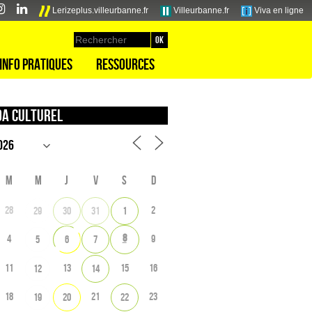
Lerizeplus.villeurbanne.fr
Villeurbanne.fr
Viva en ligne
Info pratiques
Ressources
a culturel
M
M
J
V
S
D
28
2
29
30
31
1
8
4
9
5
6
7
11
13
15
16
12
14
18
21
23
19
20
22