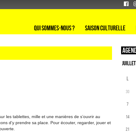
Qui sommes-nous ?
Saison culturelle
Agend
L
30
7
14
 sur les tablettes, mille et une manières de s’ouvrir au
çons d’y prendre sa place. Pour écouter, regarder, jouer et
ouverte.
21