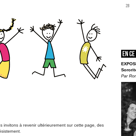
28
En ce
EXPOS
Sororit
Par Ro
invitons à revenir ultérieurement sur cette page, des
ésistement.