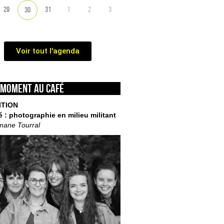
29
31
1
2
3
30
Voir tout l'agenda
 moment au café
ITION
é : photographie en milieu militant
mane Tourral