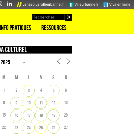
Lerizeplus.villeurbanne.fr
Villeurbanne.fr
Viva en ligne
Info pratiques
Ressources
a culturel
M
M
J
V
S
D
1
2
4
6
3
5
8
13
9
10
11
12
15
20
16
17
18
19
22
27
23
24
25
26