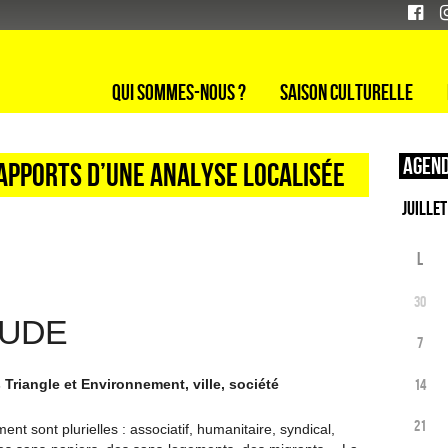
Qui sommes-nous ?
Saison culturelle
Agend
 apports d’une analyse localisée
L
30
TUDE
7
14
 Triangle et Environnement, ville, société
21
nt sont plurielles : associatif, humanitaire, syndical,