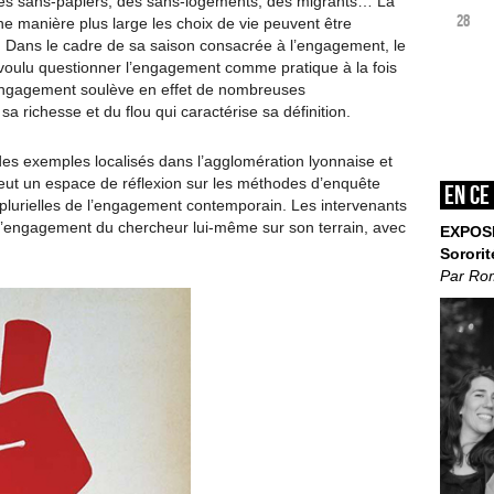
 des sans-papiers, des sans-logements, des migrants… La
28
e manière plus large les choix de vie peuvent être
ans le cadre de sa saison consacrée à l’engagement, le
 voulu questionner l’engagement comme pratique à la fois
 d’engagement soulève en effet de nombreuses
sa richesse et du flou qui caractérise sa définition.
des exemples localisés dans l’agglomération lyonnaise et
 veut un espace de réflexion sur les méthodes d’enquête
En ce
plurielles de l’engagement contemporain. Les intervenants
l’engagement du chercheur lui-même sur son terrain, avec
EXPOS
Sororit
Par Ro