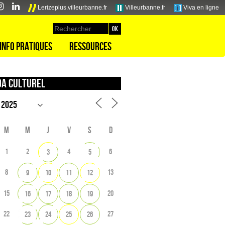
Lerizeplus.villeurbanne.fr
Villeurbanne.fr
Viva en ligne
Info pratiques
Ressources
a culturel
M
M
J
V
S
D
1
2
4
6
3
5
8
13
9
10
11
12
15
20
16
17
18
19
22
27
23
24
25
26