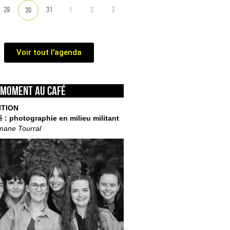
29
31
1
2
3
30
Voir tout l'agenda
 moment au café
ITION
é : photographie en milieu militant
mane Tourral