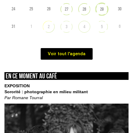
24
25
26
30
27
28
29
31
1
6
2
3
4
5
Voir tout l'agenda
En ce moment au café
EXPOSITION
Sororité : photographie en milieu militant
Par Romane Tourral