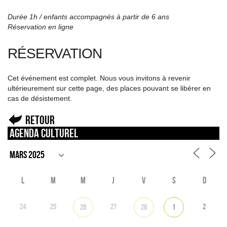
Durée 1h / enfants accompagnés à partir de 6 ans
Réservation en ligne
RÉSERVATION
Cet événement est complet. Nous vous invitons à revenir
ultérieurement sur cette page, des places pouvant se libérer en
cas de désistement.
Retour
Agenda culturel
L
M
M
J
V
S
D
24
25
27
2
26
28
1